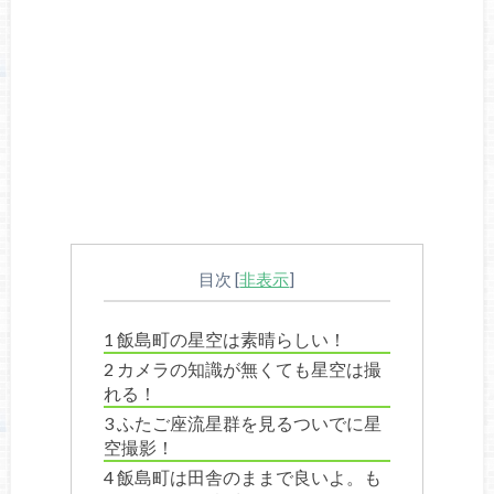
目次
[
非表示
]
1
飯島町の星空は素晴らしい！
2
カメラの知識が無くても星空は撮
れる！
3
ふたご座流星群を見るついでに星
空撮影！
4
飯島町は田舎のままで良いよ。も