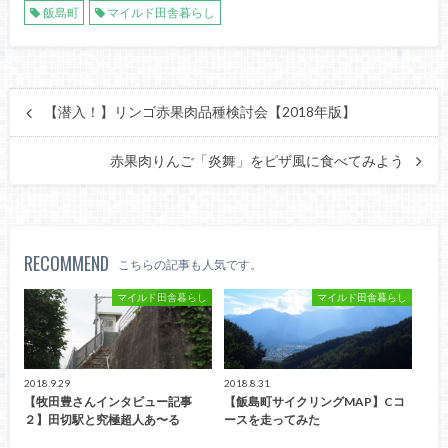
飯島町
マイルド田舎暮らし
【潜入！】リンゴ赤果肉品種検討会【2018年版】
赤果肉りんご「炎舞」をピザ風に食べてみよう
RECOMMEND
こちらの記事も人気です。
マイルド田舎暮らし
マイルド田舎暮らし
2018.9.29
2018.8.31
【牧田豊さんインタビュー記事
【飯島町サイクリングMAP】Cコ
２】田切駅と究極超人あ〜る
ースを走ってみた