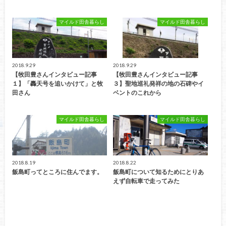
マイルド田舎暮らし
マイルド田舎暮らし
2018.9.29
2018.9.29
【牧田豊さんインタビュー記事
【牧田豊さんインタビュー記事
１】「轟天号を追いかけて」と牧
３】聖地巡礼発祥の地の石碑やイ
田さん
ベントのこれから
マイルド田舎暮らし
マイルド田舎暮らし
2018.8.19
2018.8.22
飯島町ってところに住んでます。
飯島町について知るためにとりあ
えず自転車で走ってみた